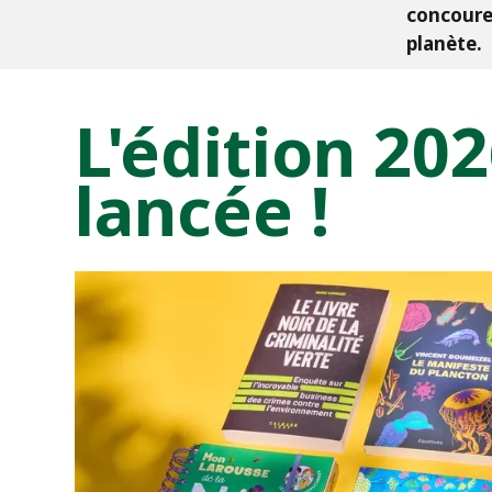
concouren
planète.
L'édition 202
lancée !