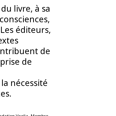
u livre, à sa
 consciences,
 Les éditeurs,
extes
ontribuent de
 prise de
la nécessité
es.
ondation Veolia, Membre