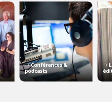
Conférences &
L
podcasts
édi