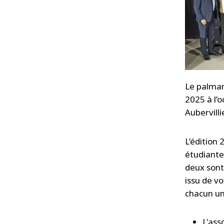
Le palmar
2025 à l’o
Aubervilli
L’édition
étudiantes
deux sont 
issu de vo
chacun un
L'ass