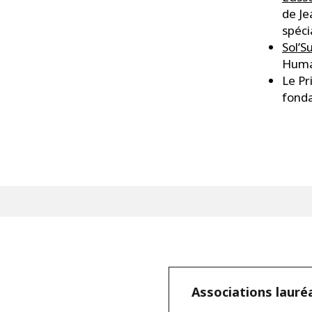
de Je
spéci
Sol’S
Humai
Le Pr
fonda
Associations lauré