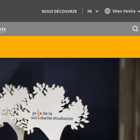
Sites Veolia
FR
NOUS DÉCOUVRIR
nts
Marques de spécialité
AIR QUALITY
INGÉNIERIE & CONSEIL
HAZARDOUS WASTE EUROPE
INDUSTRIES GLOBAL SOLUTIONS
NUCLEAR SOLUTIONS
OFIS
SEDE BENELUX
VEOLIA AGRICULTURE