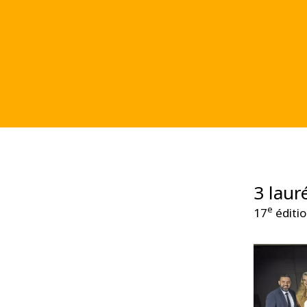
3 laur
e
17
éditio