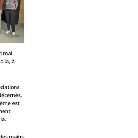
14 mai
olia, à
ciations
 décernés,
sième est
gnent
ia.
e des mains