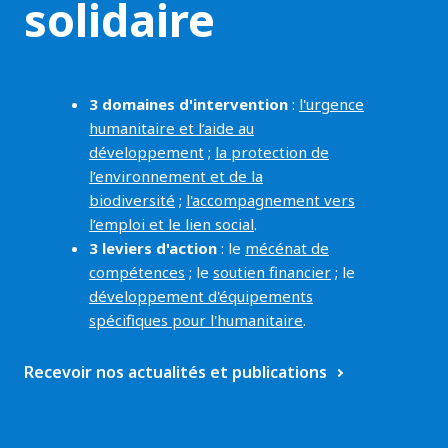
e
solidaire
o
l
3 domaines d'intervention
:
l'urgence
i
humanitaire et l’aide au
a
développement
;
la protection de
l’environnement et de la
biodiversité
;
l'accompagnement vers
l’emploi et le lien social
.
3 leviers d'action
: le
mécénat de
compétences
; le
soutien financier
; le
développement d'équipements
spécifiques pour l'humanitaire
.
Recevoir nos actualités et publications