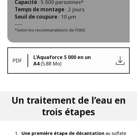
Capacité
: 5 000 personnes*
Temps de montage
: 2 jours
Seuil de coupure
: 10 µm
----
*Selon les recommandations de l’OMS
L'Aquaforce 5 000 en un
PDF
A4
(5.88 Mo)
​Un traitement de l’eau en
trois étapes
Une première étape de décantation
au sulfate