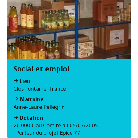
Social et emploi
Lieu
Clos Fontaine, France
Marraine
Anne-Laure Pellegrin
Dotation
20 000 € au Comité du 05/07/2005
Porteur du projet Epice 77