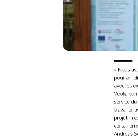
« Nous avo
pour améli
avec les e
Veolia com
service du
travailler
projet. Trè
certaineme
Andreas 