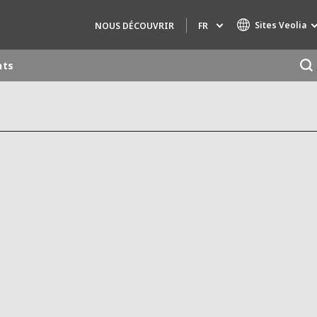
Sites Veolia
FR
NOUS DÉCOUVRIR
nts
Marques de spécialité
AIR QUALITY
INGÉNIERIE & CONSEIL
HAZARDOUS WASTE EUROPE
INDUSTRIES GLOBAL SOLUTIONS
NUCLEAR SOLUTIONS
OFIS
SEDE BENELUX
VEOLIA AGRICULTURE