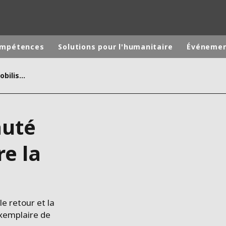
ompétences
Solutions pour l'humanitaire
Événeme
Toute une communauté mobilisée pour rendre la rivière aux poissons
monde
MOYEN ORIENT
ASIE
uté
U NORD
AUSTRALIE ET NOUVELLE ZÉLANDE
TINE
EUROPE
e la
le retour et la
exemplaire de