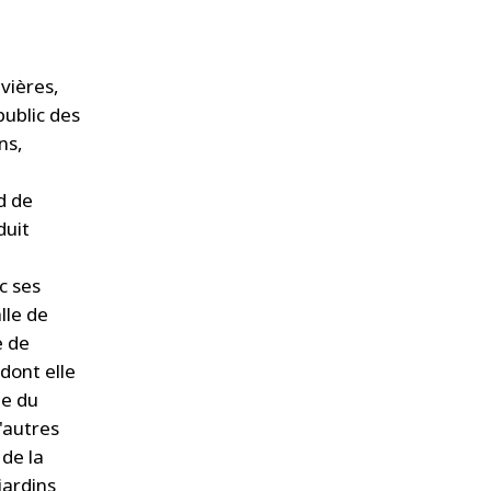
vières,
public des
ns,
d de
duit
c ses
lle de
e de
dont elle
de du
'autres
 de la
jardins