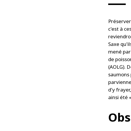
Préserver 
c'est à c
reviendron
Saxe qu'i
mené par 
de poisso
(AOLG). D
saumons p
parvienne
d'y fraye
ainsi été 
Obs