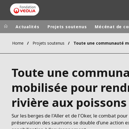
Actualités
Projets soutenus
Mécénat de c
Home
Projets soutenus
Groupe Veolia
Dans le 
AFRIQUE ET 
VEOLIA.COM
Toute une communa
AMÉRIQUE D
CAMPUS
AMÉRIQUE LA
mobilisée pour rendr
FONDATION
INSTITUT
rivière aux poissons
Sur les berges de l'Aller et de l'Oker, le combat pour 
préservation des saumons se double d'une action 