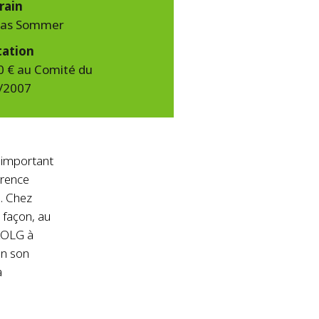
rain
eas Sommer
tation
0 € au Comité du
/2007
 important
érence
5. Chez
 façon, au
'AOLG à
en son
a