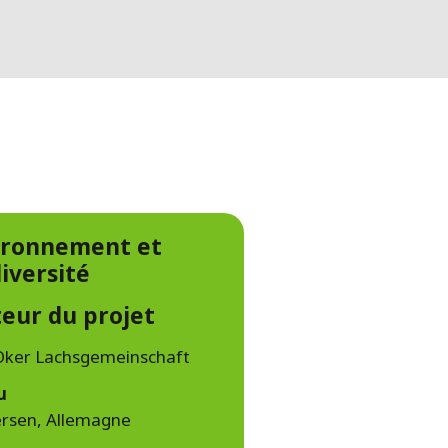
WATER TECHNOLOGIES
ironnement et
iversité
eur du projet
 Oker Lachsgemeinschaft
u
rsen, Allemagne