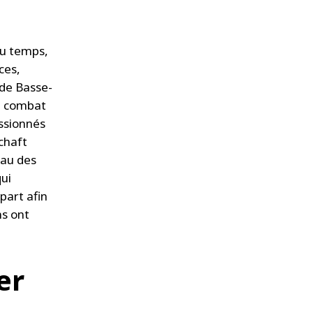
 du temps,
ces,
s de Basse-
le combat
assionnés
chaft
eau des
ui
part afin
ns ont
er