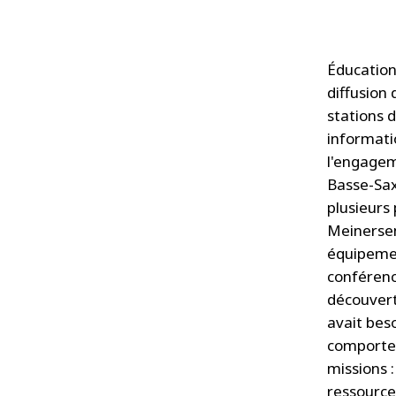
Éducation 
diffusion 
stations 
informati
l'engagem
Basse-Sax
plusieurs 
Meinersen
équipemen
conférenc
découvert
avait beso
comportem
missions :
ressource