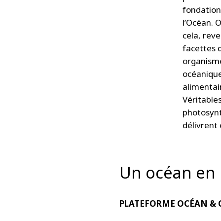
fondation
l’Océan. 
cela, reve
facettes d
organisme
océanique
alimentair
Véritable
photosynt
délivrent
Un océan en 
PLATEFORME OCÉAN & 