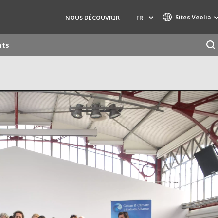
Sites Veolia
FR
NOUS DÉCOUVRIR
nts
Marques de spécialité
AIR QUALITY
INGÉNIERIE & CONSEIL
HAZARDOUS WASTE EUROPE
INDUSTRIES GLOBAL SOLUTIONS
NUCLEAR SOLUTIONS
OFIS
SEDE BENELUX
VEOLIA AGRICULTURE