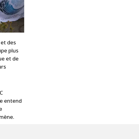
 et des
upe plus
que et de
urs
OC
le entend
e
omène.