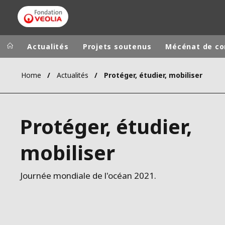
Actualités
Projets soutenus
Mécénat de c
Home
Actualités
Protéger, étudier, mobiliser
Groupe Veolia
Dans le 
AFRIQUE ET 
VEOLIA.COM
Protéger, étudier,
AMÉRIQUE D
CAMPUS
AMÉRIQUE LA
mobiliser
FONDATION
INSTITUT
Journée mondiale de l'océan 2021.