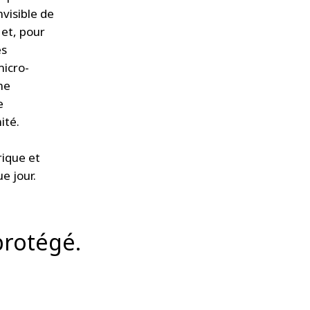
visible de
 et, pour
es
micro-
me
e
ité.
ique et
ue jour.
protégé.