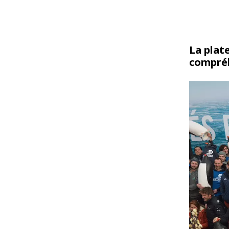
La plat
compréh