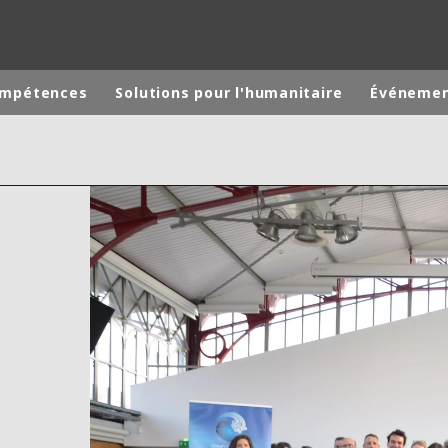
ompétences
Solutions pour l'humanitaire
Événeme
monde
MOYEN ORIENT
ASIE
U NORD
AUSTRALIE ET NOUVELLE ZÉLANDE
TINE
EUROPE