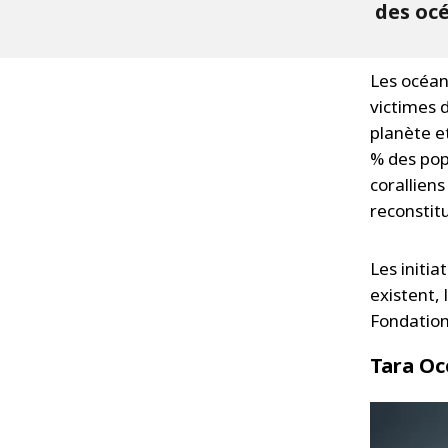
des océ
Les océan
victimes 
planète et
% des pop
coralliens
reconstit
Les initia
existent, 
Fondation
Tara Oc