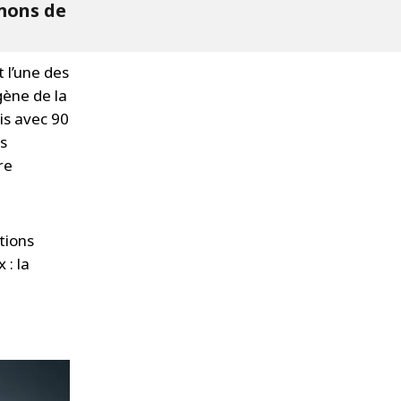
umons de
 l’une des
gène de la
is avec 90
fs
re
utions
 : la